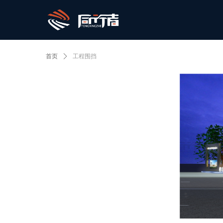
首页
ꄲ
工程围挡